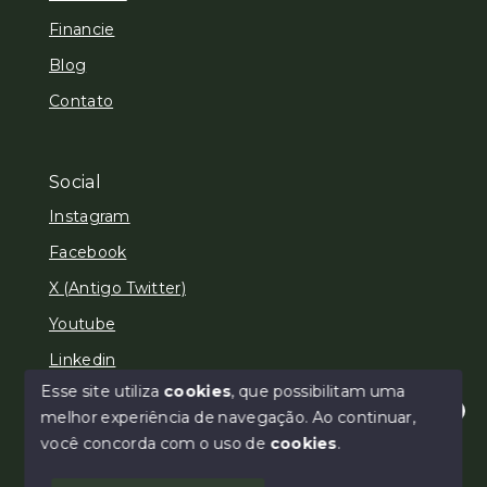
Financie
Blog
Contato
Social
Instagram
Facebook
X (Antigo Twitter)
Youtube
Linkedin
Esse site utiliza
cookies
, que possibilitam uma
melhor experiência de navegação.
Ao continuar,
Olá! Estamos disponíveis para te ajudar.
você concorda com o uso de
cookies
.
© Copyright 2026 - Areias e Brait Imóveis - Todos os
direitos reservados