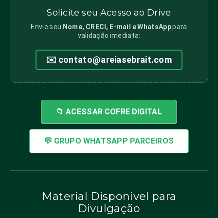
Solicite seu Acesso ao Drive
Envie seu
Nome, CRECI, E-mail e WhatsApp
para
validação imediata:
✉️
contato@areiasebrait.com
📁 ACESSAR COFRE DIGITAL
💬 GRUPO WHATSAPP PARCEIROS
Material Disponível para
Divulgação