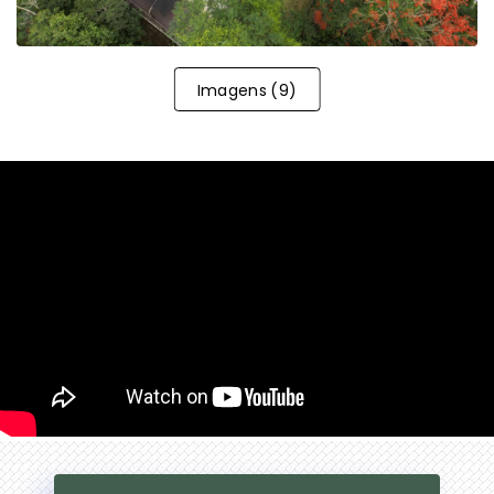
Imagens
(
9
)