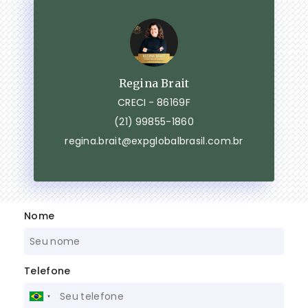
Regina Brait
CRECI -
86169F
(21) 99855-1860
regina.brait@expglobalbrasil.com.br
Nome
Telefone