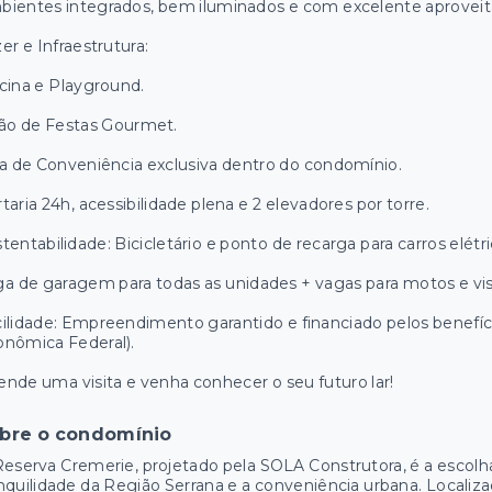
bientes integrados, bem iluminados e com excelente aprovei
er e Infraestrutura:
cina e Playground.
ão de Festas Gourmet.
a de Conveniência exclusiva dentro do condomínio.
taria 24h, acessibilidade plena e 2 elevadores por torre.
tentabilidade: Bicicletário e ponto de recarga para carros elétri
a de garagem para todas as unidades + vagas para motos e vis
ilidade: Empreendimento garantido e financiado pelos benefí
nômica Federal).
nde uma visita e venha conhecer o seu futuro lar!
bre o condomínio
eserva Cremerie, projetado pela SOLA Construtora, é a escolha 
nquilidade da Região Serrana e a conveniência urbana. Localiz