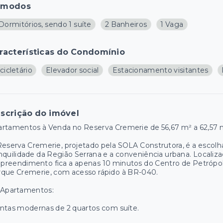
ômodos
Dormitórios, sendo 1 suíte
2 Banheiros
1 Vaga
racterísticas do Condomínio
cicletário
Elevador social
Estacionamento visitantes
scrição do imóvel
rtamentos à Venda no Reserva Cremerie de 56,67 m² a 62,57 m
eserva Cremerie, projetado pela SOLA Construtora, é a escolha 
nquilidade da Região Serrana e a conveniência urbana. Localiz
reendimento fica a apenas 10 minutos do Centro de Petrópoli
rque Cremerie, com acesso rápido à BR-040.
 Apartamentos:
ntas modernas de 2 quartos com suíte.