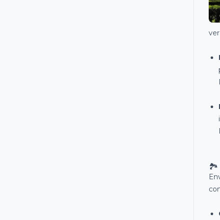
ver
🏞
Env
con