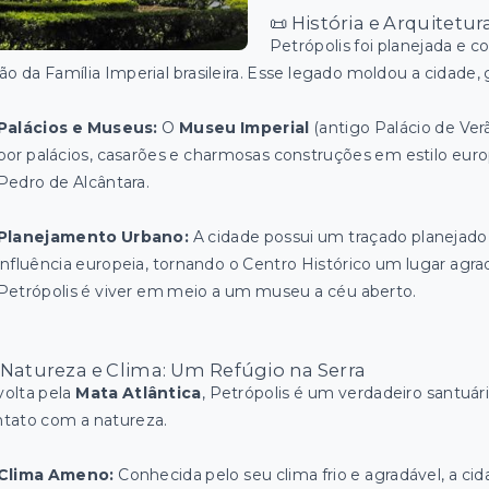
📜 História e Arquitetu
Petrópolis foi planejada e c
ão da Família Imperial brasileira. Esse legado moldou a cidade
Palácios e Museus:
O
Museu Imperial
(antigo Palácio de Ver
por palácios, casarões e charmosas construções em estilo euro
Pedro de Alcântara.
Planejamento Urbano:
A cidade possui um traçado planejado,
influência europeia, tornando o Centro Histórico um lugar ag
Petrópolis é viver em meio a um museu a céu aberto.
️ Natureza e Clima: Um Refúgio na Serra
olta pela
Mata Atlântica
, Petrópolis é um verdadeiro santuár
tato com a natureza.
Clima Ameno:
Conhecida pelo seu clima frio e agradável, a cida