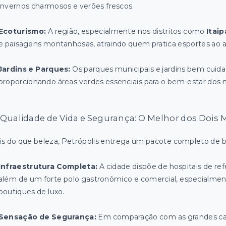
invernos charmosos e verões frescos.
Ecoturismo:
A região, especialmente nos distritos como
Itai
e paisagens montanhosas, atraindo quem pratica esportes ao 
Jardins e Parques:
Os parques municipais e jardins bem cuid
proporcionando áreas verdes essenciais para o bem-estar dos 
️ Qualidade de Vida e Segurança: O Melhor dos Dois
s do que beleza, Petrópolis entrega um pacote completo de 
Infraestrutura Completa:
A cidade dispõe de hospitais de ref
além de um forte polo gastronômico e comercial, especialme
boutiques de luxo.
Sensação de Segurança:
Em comparação com as grandes capi