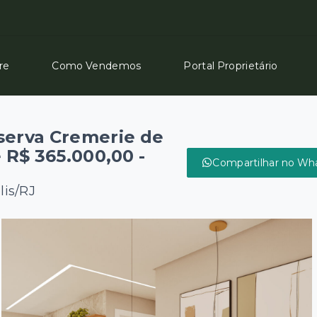
re
Como Vendemos
Portal Proprietário
serva Cremerie de
e R$ 365.000,00 -
Compartilhar no Wh
lis/RJ