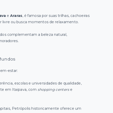
pava
e
Araras
, é famosa por suas trilhas, cachoeiras
ar livre ou busca momentos de relaxamento.
ados complementam a beleza natural,
moradores.
 Mundos
bem-estar:
erência, escolas e universidades de qualidade,
nte em Itaipava, com
shopping centers
e
tais, Petrópolis historicamente oferece um