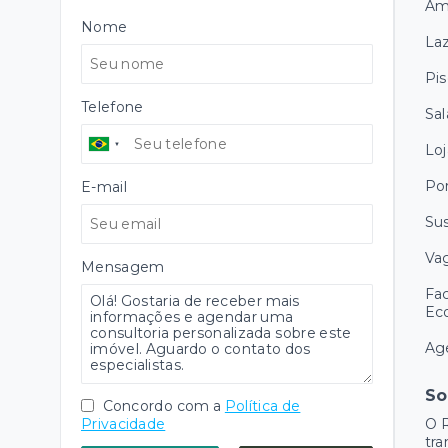
Am
Nome
Laz
Pis
Telefone
Sal
Loj
Por
E-mail
Sus
Vag
Mensagem
Fac
Eco
Age
So
Concordo com a
Política de
Privacidade
O R
tra