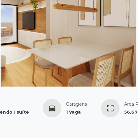
Garagens
Área P
sendo 1 suíte
1 Vaga
56,67