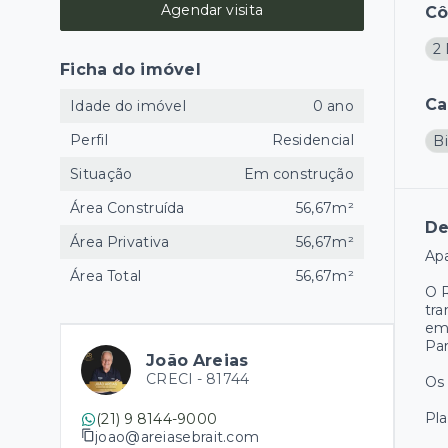
Agendar visita
C
2 
Ficha do imóvel
Ca
Idade do imóvel
0 ano
Perfil
Residencial
Bi
Situação
Em construção
Área Construída
56,67m²
De
Área Privativa
56,67m²
Apa
Área Total
56,67m²
O R
tra
emp
Pa
João Areias
CRECI -
81744
Os
Pla
(21) 9 8144-9000
joao@areiasebrait.com