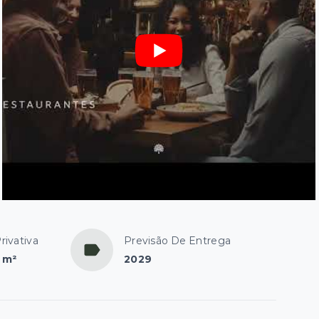
rivativa
Previsão De Entrega
 m²
2029