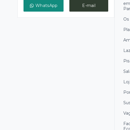
emp
WhatsApp
E-mail
Pa
Os
Pla
Am
Laz
Pis
Sal
Loj
Por
Sus
Vag
Fac
Eco