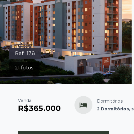
Ref.:
178
21
fotos
Venda
Dormitórios
R$365.000
2 Dormitórios, 