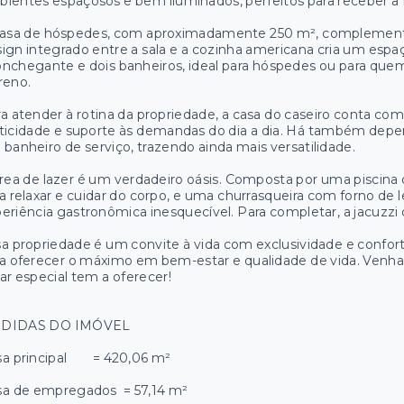
ientes espaçosos e bem iluminados, perfeitos para receber a 
casa de hóspedes, com aproximadamente 250 m², complementa
ign integrado entre a sala e a cozinha americana cria um esp
onchegante e dois banheiros, ideal para hóspedes ou para q
reno.
a atender à rotina da propriedade, a casa do caseiro conta co
ticidade e suporte às demandas do dia a dia. Há também depe
banheiro de serviço, trazendo ainda mais versatilidade.
rea de lazer é um verdadeiro oásis. Composta por uma piscin
a relaxar e cuidar do corpo, e uma churrasqueira com forno d
eriência gastronômica inesquecível. Para completar, a jacuzzi 
a propriedade é um convite à vida com exclusividade e confor
a oferecer o máximo em bem-estar e qualidade de vida. Venh
ar especial tem a oferecer!
DIDAS DO IMÓVEL
sa principal = 420,06 m²
sa de empregados = 57,14 m²