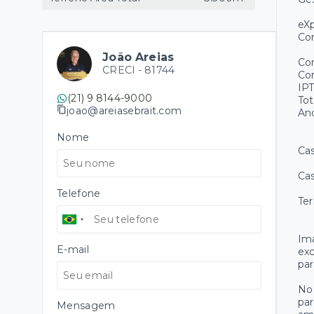
eX
Co
João Areias
Con
CRECI -
81744
Co
IP
(21) 9 8144-9000
Tot
joao@areiasebrait.com
An
Nome
Cas
Ca
Telefone
Te
Ima
E-mail
exc
par
No 
par
Mensagem