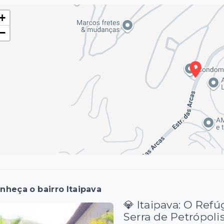
+
−
nheça o bairro Itaipava
💎 Itaipava: O Ref
Serra de Petrópoli