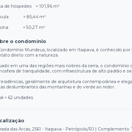
sa de hóspedes = 101,96 m²
ícula = 85,44 m²
scina = 50,27 m²
bre o condomínio
ondomínio Mundeus, localizado em Itaipava, é conhecido por 
tato direto com a natureza.
uado em uma das regiões mais nobres da serra, o condomínio
osfera de tranquilidade, com infraestrutura de alto padrão e s
residências, geralmente de arquitetura contemporânea e eleg
tas deslumbrantes das montanhas e do verde ao redor.
al = 62 unidades
calização
rada das Arcas, 2561 - Itaipava - Petrópolis/RJ | Complemento: