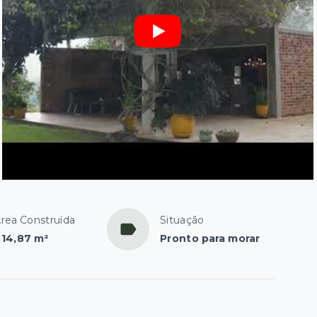
rea Construída
Situação
14,87 m²
Pronto para morar