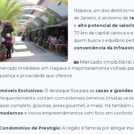
Itaipava, um dos distritos m
de Janeiro, é sinônimo de
r
e
alto potencial de valori
70 km da capital carioca e a 
quem busca o equilíbrio per
conveniência da infraest
🏡 Mercado Imobiliário e
ercado imobiliário em Itaipava é majoritariamente voltado pa
urança e privacidade que oferece.
Imóveis Exclusivos:
O destaque fica para as
casas e grande
frequentemente contam com extensos terrenos (muitas vezes a
lazer completo (piscinas, áreas gourmet, e mais). Há também
modernos
e novos empreendimentos com foco em conforto 
Condomínios de Prestígio:
A região é famosa por abrigar i