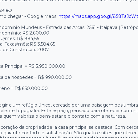
p8962
mo chegar - Google Maps:
https://maps.app.goo.gl/858TaJcW
domínio Mundeus - Estrada das Arcas, 2561 - Itaipava (Petrópol
ndomínio: R$ 2.600,00
TU/mês: R$ 984,65
al Taxas/mês: R$ 3.584,65
o de Construção: 2007
a Principal = R$ 3.950.000,00
sa de hóspedes = R$ 990.000,00
rreno = R$ 650.000,00
gine um refúgio único, cercado por uma paisagem deslumbrant
elente topografia. Este espaço, pensado para oferecer conforto,
a quem valoriza o bem-estar e o contato com a natureza.
coração da propriedade, a casa principal se destaca. Com cerca
a garantir conforto e sofisticação. São quatro suítes que ofer