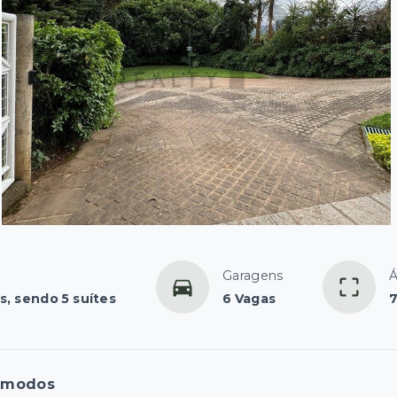
Garagens
Á
s, sendo 5 suítes
6 Vagas
7
ômodos