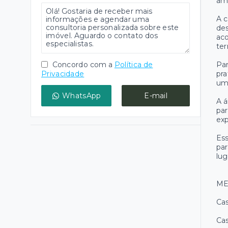
amb
A 
des
ac
ter
Concordo com a
Política de
Par
Privacidade
pra
um 
WhatsApp
E-mail
A á
par
exp
Ess
par
lug
ME
Ca
Ca