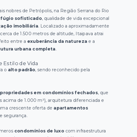
ais nobres de Petrópolis, na Região Serrana do Rio
efúgio sofisticado
, qualidade de vida excepcional
zação imobiliária
. Localizado a aproximadamente
cerca de 1.500 metros de altitude, Itaipava atrai
feito entre a
exuberância da natureza
e a
rutura urbana completa
.
 Estilo de Vida
ra o
alto padrão
, sendo reconhecido pela
s propriedades em condomínios fechados
, que
cima de 1.000 m²), arquitetura diferenciada e
 uma crescente oferta de
apartamentos
e segurança.
números
condomínios de luxo
com infraestrutura