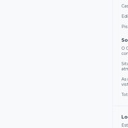
Ca
Ed
Pi
So
O C
con
Sit
atm
As 
vis
Tot
Lo
Est