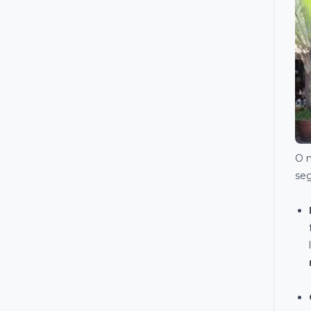
O m
seg