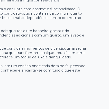
família e os amigos com elegância.
 o conjunto com charme e funcionalidade. O
aço convidativo, que conta ainda com um quarto
uem busca mais independência dentro do mesmo
m dois quartos e um banheiro, garantindo
ndências adicionais com um quarto, um lavabo e
a que convida a momentos de diversão, uma sauna
e lenha que transformam qualquer reunião em uma
oferece um toque de luxo e tranquilidade.
to, em um cenário onde cada detalhe foi pensado
a conhecer e encantar-se com tudo o que este