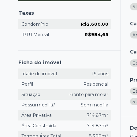
6 
Taxas
Ca
Condomínio
R$2.600,00
IPTU Mensal
R$984,65
A
Ca
Ficha do imóvel
E
Idade do imóvel
19 anos
Pr
Perfil
Residencial
E
Situação
Pronto para morar
S
Possui mobília?
Sem mobília
Área Privativa
714,87m²
Área Construída
714,87m²
De
Terreno Área Total
8.300m²
Ges