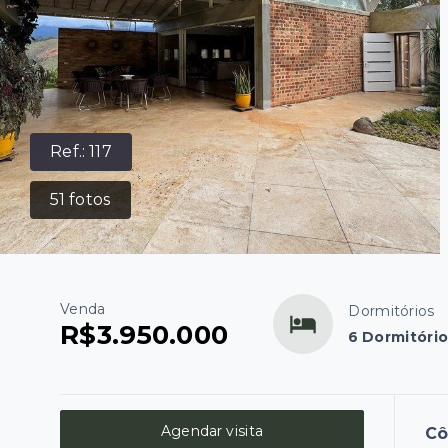
Ref.:
117
51
fotos
Venda
Dormitórios
R$3.950.000
6 Dormitório
Agendar visita
C