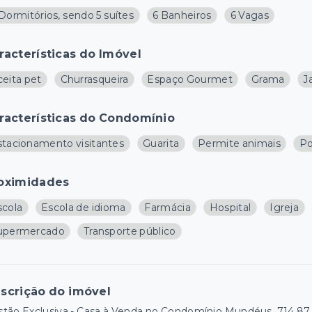
Dormitórios, sendo 5 suítes
6 Banheiros
6 Vagas
racterísticas do Imóvel
ceita pet
Churrasqueira
Espaço Gourmet
Grama
J
racterísticas do Condomínio
stacionamento visitantes
Guarita
Permite animais
Po
oximidades
scola
Escola de idioma
Farmácia
Hospital
Igreja
upermercado
Transporte público
scrição do imóvel
tão Exclusiva - Casa à Venda no Condomínio Mundéus, 714,87 