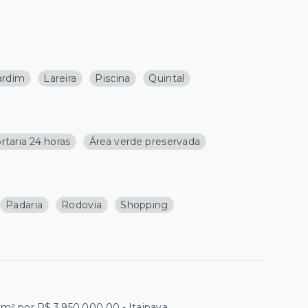
ardim
Lareira
Piscina
Quintal
rtaria 24 horas
Área verde preservada
Padaria
Rodovia
Shopping
m² por R$ 3.950.000,00 - Itaipava