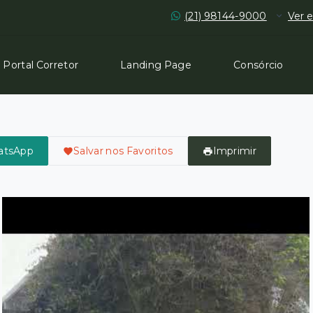
(21) 98144-9000
Ver e
Portal Corretor
Landing Page
Consórcio
atsApp
Salvar nos Favoritos
Imprimir