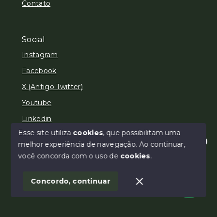
Contato
Social
Instagram
Facebook
X (Antigo Twitter)
Youtube
Linkedin
Esse site utiliza
cookies
, que possibilitam uma
melhor experiência de navegação.
Ao continuar,
Olá! Estamos disponíveis para te ajudar.
você concorda com o uso de
cookies
.
© Copyright 2026 - Areias e Brait Imóveis - Todos os
direitos reservados
Concordo, continuar
SITE PARA IMOBILIARIA