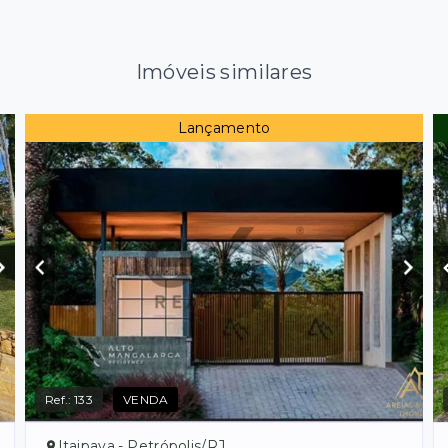
Imóveis similares
Lançamento
Ref.:
133
VENDA
Itaipava - Petrópolis/RJ