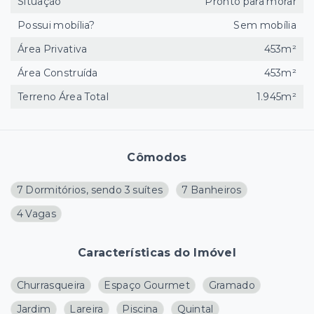
Situação
Pronto para morar
Possui mobília?
Sem mobília
Área Privativa
453m²
Área Construída
453m²
Terreno Área Total
1.945m²
Cômodos
7 Dormitórios, sendo 3 suítes
7 Banheiros
4 Vagas
Características do Imóvel
Churrasqueira
Espaço Gourmet
Gramado
Jardim
Lareira
Piscina
Quintal