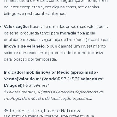
infraestrutura de resort, como segurança 24 horas, áreas
de lazer completas e, em alguns casos, até escolas
bilíngues e restaurantes internos.
Valorização:
Itaipava é uma das áreas mais valorizadas
da serra, procurada tanto para
moradia fixa
(pela
qualidade de vida e segurança de Petrópolis) quanto para
imóveis de veraneio
, o que garante um investimento
sólido e com excelente potencial de retorno, inclusive
para locação por temporada.
Indicador ImobiliárioValor Médio (aproximado -
Venda)Valor do m² (Venda)
R$ 7.445,74*
Valor do m²
(Aluguel)
R$ 31,59/mês*
$Valores médios, sujeitos a variações dependendo da
tipologia do imóvel e da localização específica.
🏞️ Infraestrutura, Lazer e Natureza
O distrito de Itaipava oferece uma infraestrutura