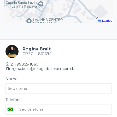
Leaflet
Regina Brait
CRECI -
86169F
(21) 99855-1860
regina.brait@expglobalbrasil.com.br
Nome
Telefone