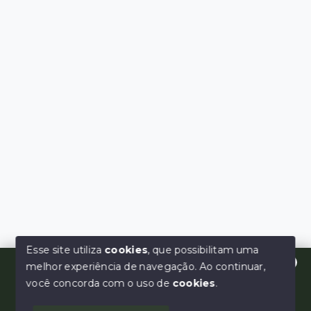
Esse site utiliza
cookies
, que possibilitam uma
melhor experiência de navegação.
Ao continuar,
Olá! Estamos disponíveis para te ajudar.
você concorda com o uso de
cookies
.