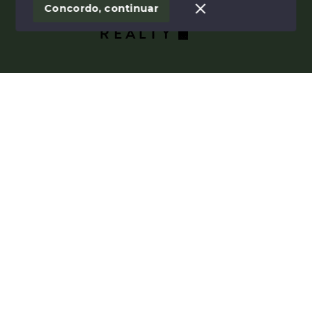
Concordo, continuar
Areias e Brait Imóveis
Início
Histórico
Favoritos
(21) 98144-9000
(21) 99855-1860
Ver e-mail
Menu
Início
Sobre
Como Vendemos