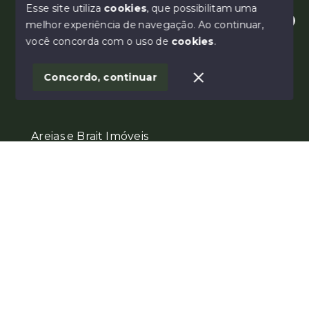
Esse site utiliza
cookies
, que possibilitam uma
melhor experiência de navegação.
Ao continuar,
Olá! Estamos disponíveis para te ajudar.
você concorda com o uso de
cookies
.
Concordo, continuar
Areias e Brait Imóveis
Início
Histórico
Favoritos
(21) 98144-9000
(21) 99855-1860
Ver e-mail
Menu