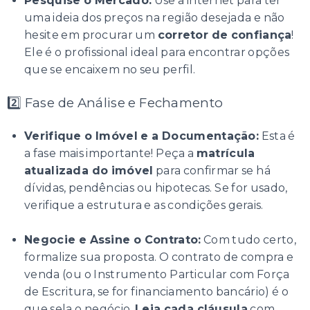
Pesquise o Mercado:
Use a internet para ter
uma ideia dos preços na região desejada e não
hesite em procurar um
corretor de confiança
!
Ele é o profissional ideal para encontrar opções
que se encaixem no seu perfil.
2️⃣ Fase de Análise e Fechamento
Verifique o Imóvel e a Documentação:
Esta é
a fase mais importante! Peça a
matrícula
atualizada do imóvel
para confirmar se há
dívidas, pendências ou hipotecas. Se for usado,
verifique a estrutura e as condições gerais.
Negocie e Assine o Contrato:
Com tudo certo,
formalize sua proposta. O contrato de compra e
venda (ou o Instrumento Particular com Força
de Escritura, se for financiamento bancário) é o
que sela o negócio.
Leia cada cláusula
com