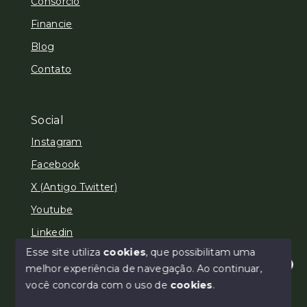
Consórcio
Financie
Blog
Contato
Social
Instagram
Facebook
X (Antigo Twitter)
Youtube
Linkedin
Esse site utiliza
cookies
, que possibilitam uma
melhor experiência de navegação.
Ao continuar,
Olá! Estamos disponíveis para te ajudar.
você concorda com o uso de
cookies
.
© Copyright 2026 - Areias e Brait Imóveis - Todos os
direitos reservados